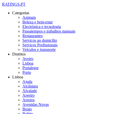
RATINGS.PT
Categorias
Animais
Beleza e bem-estar
Electrónica e tecnologia
Passatempos e trabalhos manuais
Restaurantes
Serviços ao domicílio
Serviços Profissionais
Veículos e transporte
Distritos
Aveiro
Lisboa
Portalegre
Porto
Lisboa
Ajuda
Alcântara
Alvalade
Areeiro
Arroios
Avenidas Novas
Beato
Belém