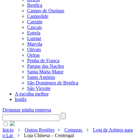
Benfica
Campo de Ourique
Campolide
Carnide
Cascais
Estrela
Lumiar
Marvila
Olivais
Oeiras
Penha de França
Parque das Nações
Santa Maria Maior
Santo António
São Domingos de Benfica
São Vicente
A escolha melhor
Inglês
Destaque minha empresa
Inicio
Outras Regiões
Compras
Loja de Artigos para
o Lar
Loja Chinesa – Centrogal