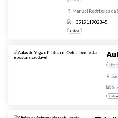
R. Manuel Rodrigues da S
+351911902345
Lisboa
Aul
Pilate
R. Sã
Sit
Lisbo