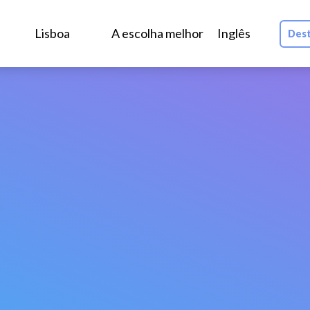
Lisboa
A escolha melhor
Inglês
Dest