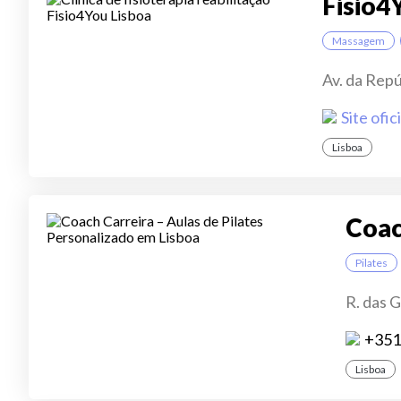
Fisio4
Massagem
Av. da Repú
Site ofici
Lisboa
Coac
Pilates
R. das 
+351
Lisboa