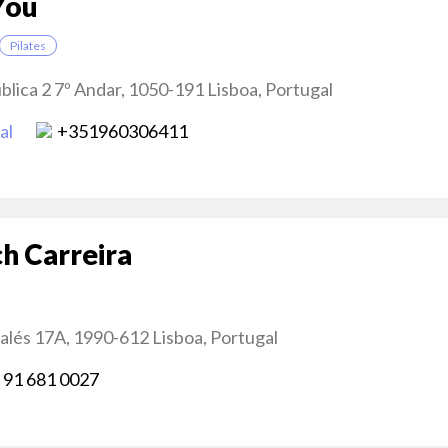
You
Pilates
blica 2 7º Andar, 1050-191 Lisboa, Portugal
al
+351960306411
h Carreira
Galés 17A, 1990-612 Lisboa, Portugal
 91 681 0027