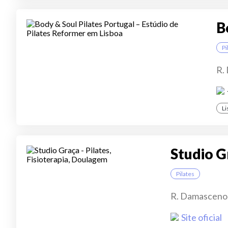
B
Pi
R.
Li
Studio G
Pilates
R. Damasceno 
Site oficial