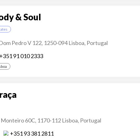
ody & Soul
lates
 Dom Pedro V 122, 1250-094 Lisboa, Portugal
+351 91 010 2333
sboa
raça
Monteiro 60C, 1170-112 Lisboa, Portugal
+351 93 381 2811