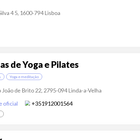
ilva 4 5, 1600-794 Lisboa
as de Yoga e Pilates
s
Yoga e meditação
o João de Brito 22, 2795-094 Linda-a-Velha
e oficial
+351912001564
a