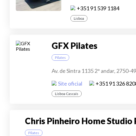
+351 91 539 1184
Lisboa
GFX Pilates
Pilates
Av. de Sintra 1135 2° andar, 2750-4
Site oficial
+351 91 326 820
Lisboa Cascais
Chris Pinheiro Home Studio 
Pilates