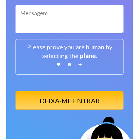
Please prove you are human by
selecting the
plane
.