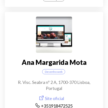
Ana Margarida Mota
Desenho web
R. Visc. Seabra nº 2 A, 1700-370 Lisboa,
Portugal
Site oficial
+351918472525