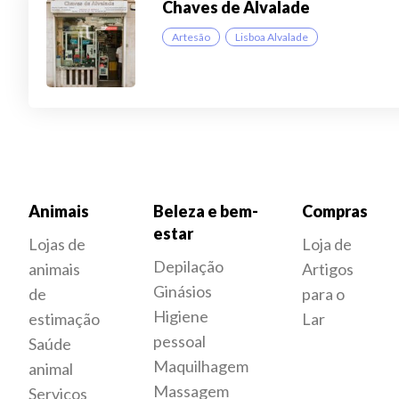
Chaves de Alvalade
Artesão
Lisboa Alvalade
Animais
Beleza e bem-
Compras
estar
Lojas de
Loja de
Depilação
animais
Artigos
Ginásios
de
para o
Higiene
estimação
Lar
pessoal
Saúde
Maquilhagem
animal
Massagem
Serviços