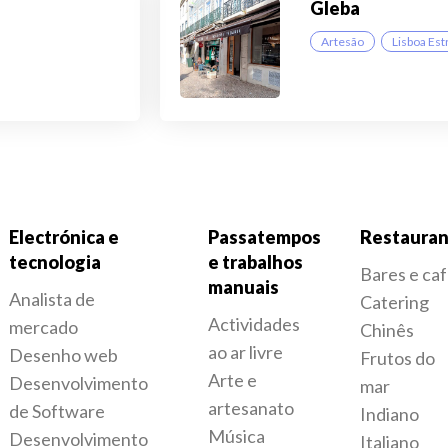
Gleba
Artesão
Lisboa Est
Electrónica e
Passatempos
Restauran
tecnologia
e trabalhos
Bares e ca
manuais
Analista de
Catering
Actividades
mercado
Chinês
ao ar livre
Desenho web
Frutos do
Arte e
Desenvolvimento
mar
artesanato
de Software
Indiano
Música
Desenvolvimento
Italiano