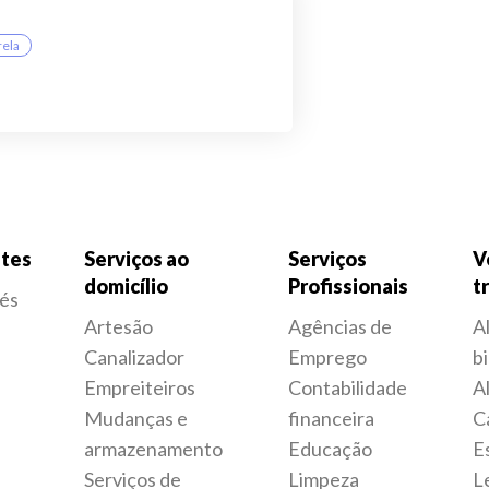
rela
tes
Serviços ao
Serviços
V
domicílio
Profissionais
t
fés
Artesão
Agências de
A
Canalizador
Emprego
bi
Empreiteiros
Contabilidade
A
Mudanças e
financeira
C
armazenamento
Educação
E
Serviços de
Limpeza
L