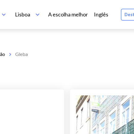
Lisboa
A escolha melhor
Inglês
Dest
são
Gleba