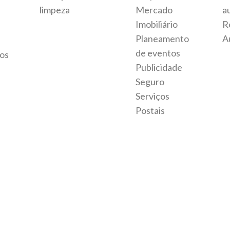
limpeza
Mercado
a
Imobiliário
R
Planeamento
A
de eventos
os
Publicidade
Seguro
Serviços
Postais