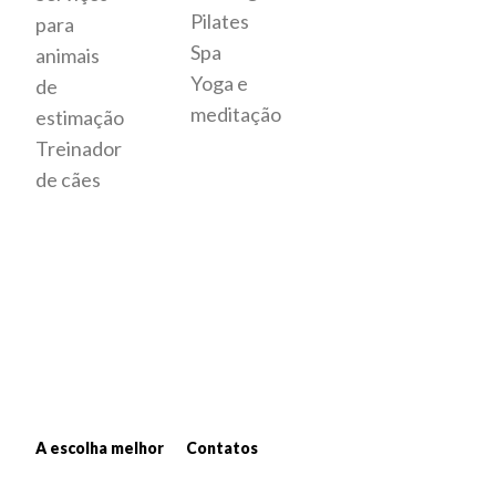
Pilates
para
Spa
animais
Yoga e
de
meditação
estimação
Treinador
de cães
A escolha melhor
Contatos