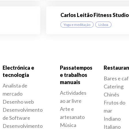
Carlos Leitão Fitness Studio
Yoga e meditação
Lisboa
Electrónica e
Passatempos
Restauran
tecnologia
e trabalhos
Bares e ca
manuais
Analista de
Catering
Actividades
mercado
Chinês
ao ar livre
Desenho web
Frutos do
Arte e
Desenvolvimento
mar
artesanato
de Software
Indiano
Música
Desenvolvimento
Italiano