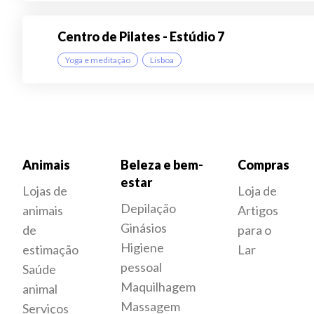
Centro de Pilates - Estúdio 7
Yoga e meditação
Lisboa
Animais
Beleza e bem-
Compras
estar
Lojas de
Loja de
Depilação
animais
Artigos
Ginásios
de
para o
Higiene
estimação
Lar
pessoal
Saúde
Maquilhagem
animal
Massagem
Serviços