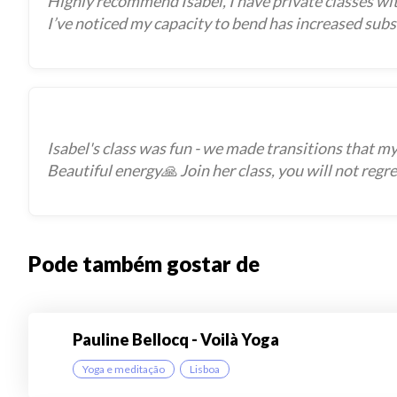
Highly recommend Isabel, I have private classes with
I’ve noticed my capacity to bend has increased subst
Isabel's class was fun - we made transitions that my 
Beautiful energy🙏 Join her class, you will not regre
Pode também gostar de
Pauline Bellocq - Voilà Yoga
Yoga e meditação
Lisboa