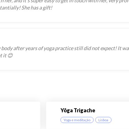
 her, and it’s super easy to get in touch with her, very prof
antially! She has a gift!
body after years of yoga practice still did not expect! It w
t it 😊
Yôga Trigache
Yoga e meditação
Lisboa