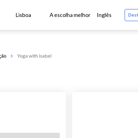
Lisboa
A escolha melhor
Inglês
Dest
ação
Yoga with isabel