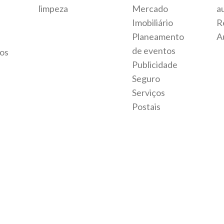
limpeza
Mercado
a
Imobiliário
R
Planeamento
A
de eventos
os
Publicidade
Seguro
Serviços
Postais