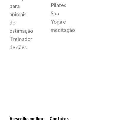
Pilates
para
Spa
animais
Yoga e
de
meditação
estimação
Treinador
de cães
A escolha melhor
Contatos