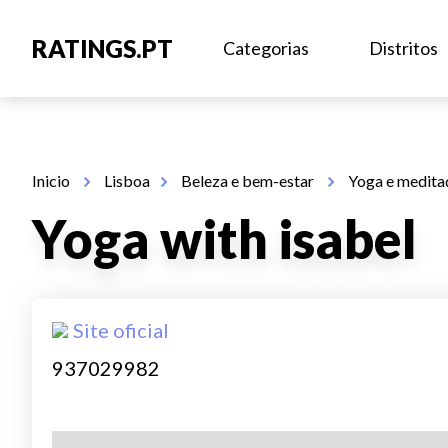
RATINGS.PT
Categorias
Distritos
Inicio
Lisboa
Beleza e bem-estar
Yoga e medit
Yoga with isabel
Site oficial
937029982