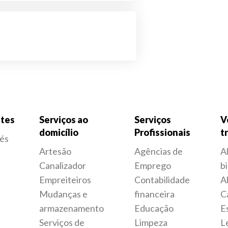
tes
Serviços ao
Serviços
V
domicílio
Profissionais
t
fés
Artesão
Agências de
A
Canalizador
Emprego
bi
Empreiteiros
Contabilidade
A
Mudanças e
financeira
C
armazenamento
Educação
E
Serviços de
Limpeza
L