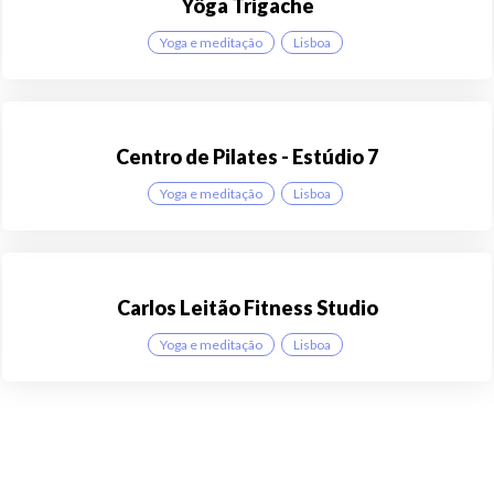
Yôga Trigache
Yoga e meditação
Lisboa
Centro de Pilates - Estúdio 7
Yoga e meditação
Lisboa
Carlos Leitão Fitness Studio
Yoga e meditação
Lisboa