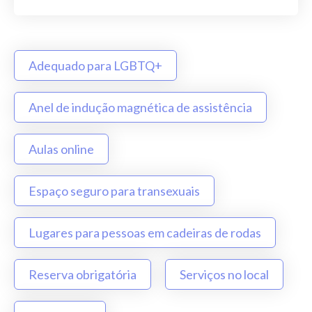
Adequado para LGBTQ+
Anel de indução magnética de assistência
Aulas online
Espaço seguro para transexuais
Lugares para pessoas em cadeiras de rodas
Reserva obrigatória
Serviços no local