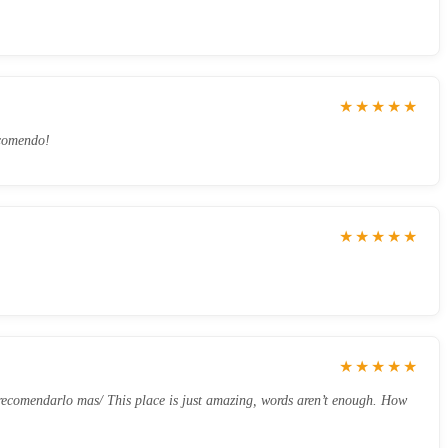
★★★★★
ecomendo!
★★★★★
★★★★★
a recomendarlo mas/ This place is just amazing, words aren’t enough. How