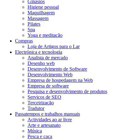
Ginásios
Higiene pessoal
Maquilhagem
Massagem
Pilates
Spa
Yoga e meditação
Compras
Loja de Artigos para o Lar
Electrónica e tecnologia
Analista de mercado
Desenho web
Desenvolvimento de Software
Desenvolvimento Web
Empresa de hospedagem na Web
Empresa de software
Pesquisa e desenvolvimento de produtos
Serviços de SEO
Terceirização
Tradutor
Passatempos e trabalhos manuais
Actividades ao ar livre
Arte e artesanato
Música
Pesca e caça