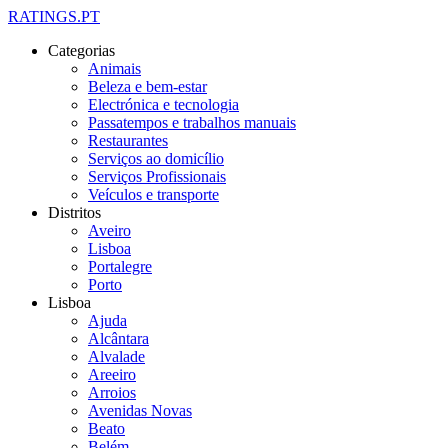
RATINGS.PT
Categorias
Animais
Beleza e bem-estar
Electrónica e tecnologia
Passatempos e trabalhos manuais
Restaurantes
Serviços ao domicílio
Serviços Profissionais
Veículos e transporte
Distritos
Aveiro
Lisboa
Portalegre
Porto
Lisboa
Ajuda
Alcântara
Alvalade
Areeiro
Arroios
Avenidas Novas
Beato
Belém