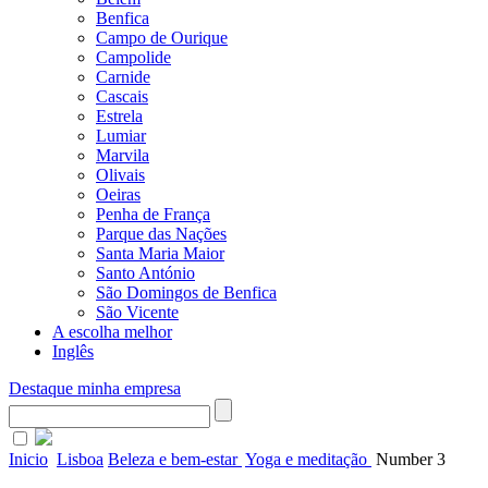
Benfica
Campo de Ourique
Campolide
Carnide
Cascais
Estrela
Lumiar
Marvila
Olivais
Oeiras
Penha de França
Parque das Nações
Santa Maria Maior
Santo António
São Domingos de Benfica
São Vicente
A escolha melhor
Inglês
Destaque minha empresa
Inicio
Lisboa
Beleza e bem-estar
Yoga e meditação
Number 3