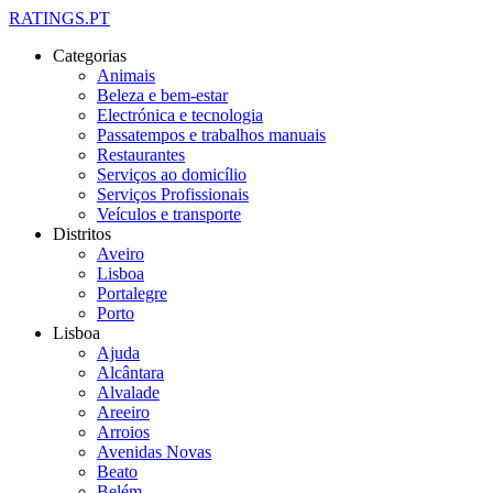
RATINGS.PT
Categorias
Animais
Beleza e bem-estar
Electrónica e tecnologia
Passatempos e trabalhos manuais
Restaurantes
Serviços ao domicílio
Serviços Profissionais
Veículos e transporte
Distritos
Aveiro
Lisboa
Portalegre
Porto
Lisboa
Ajuda
Alcântara
Alvalade
Areeiro
Arroios
Avenidas Novas
Beato
Belém