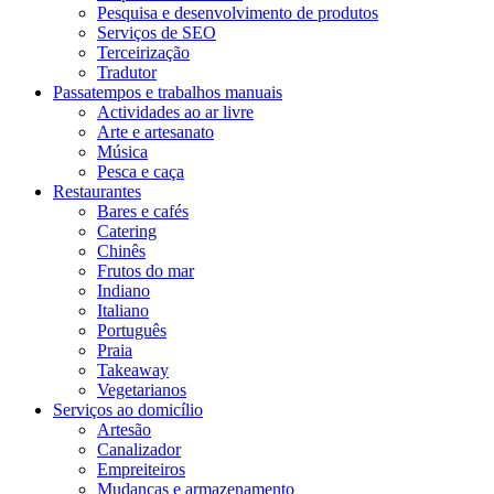
Pesquisa e desenvolvimento de produtos
Serviços de SEO
Terceirização
Tradutor
Passatempos e trabalhos manuais
Actividades ao ar livre
Arte e artesanato
Música
Pesca e caça
Restaurantes
Bares e cafés
Catering
Chinês
Frutos do mar
Indiano
Italiano
Português
Praia
Takeaway
Vegetarianos
Serviços ao domicílio
Artesão
Canalizador
Empreiteiros
Mudanças e armazenamento