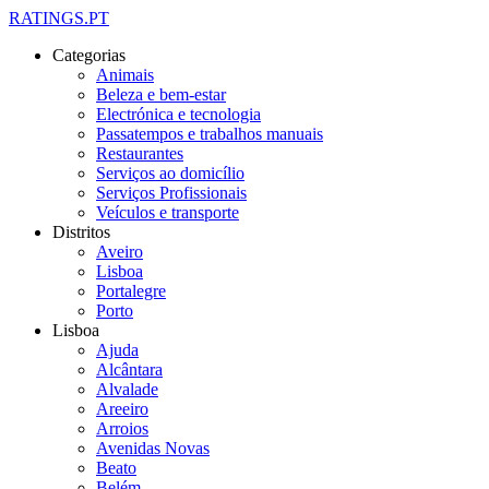
RATINGS.PT
Categorias
Animais
Beleza e bem-estar
Electrónica e tecnologia
Passatempos e trabalhos manuais
Restaurantes
Serviços ao domicílio
Serviços Profissionais
Veículos e transporte
Distritos
Aveiro
Lisboa
Portalegre
Porto
Lisboa
Ajuda
Alcântara
Alvalade
Areeiro
Arroios
Avenidas Novas
Beato
Belém