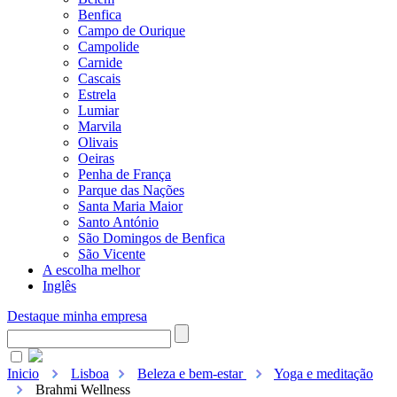
Benfica
Campo de Ourique
Campolide
Carnide
Cascais
Estrela
Lumiar
Marvila
Olivais
Oeiras
Penha de França
Parque das Nações
Santa Maria Maior
Santo António
São Domingos de Benfica
São Vicente
A escolha melhor
Inglês
Destaque minha empresa
Inicio
Lisboa
Beleza e bem-estar
Yoga e meditação
Brahmi Wellness