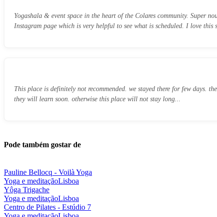
Yogashala & event space in the heart of the Colares community. Super nour
Instagram page which is very helpful to see what is scheduled. I love this 
This place is definitely not recommended. we stayed there for few days. t
they will learn soon. otherwise this place will not stay long...
Pode também gostar de
Pauline Bellocq - Voilà Yoga
Yoga e meditação
Lisboa
Yôga Trigache
Yoga e meditação
Lisboa
Centro de Pilates - Estúdio 7
Yoga e meditação
Lisboa