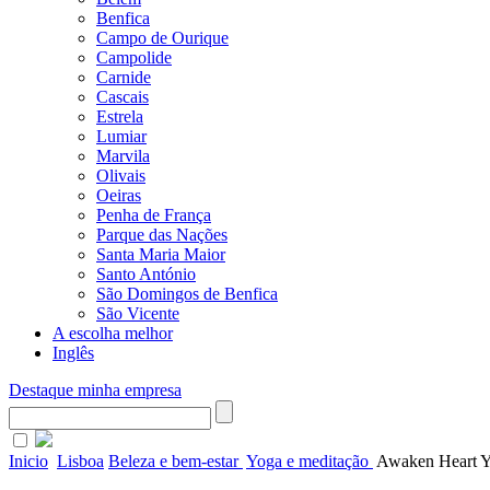
Benfica
Campo de Ourique
Campolide
Carnide
Cascais
Estrela
Lumiar
Marvila
Olivais
Oeiras
Penha de França
Parque das Nações
Santa Maria Maior
Santo António
São Domingos de Benfica
São Vicente
A escolha melhor
Inglês
Destaque minha empresa
Inicio
Lisboa
Beleza e bem-estar
Yoga e meditação
Awaken Heart 