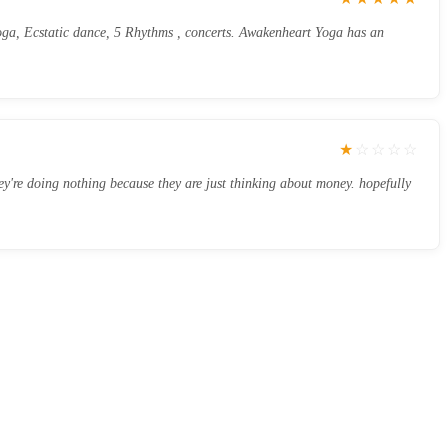
Yoga, Ecstatic dance, 5 Rhythms , concerts. Awakenheart Yoga has an
★
☆
☆
☆
☆
ey're doing nothing because they are just thinking about money. hopefully