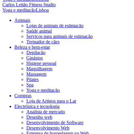
Carlos Leitão Fitness Studio
Yoga e meditação
Lisboa
Animais
Lojas de animais de estimação
Saúde animal
Serviços para animais de estimação
Treinador de cães
Beleza e bem-estar
Depilação
Ginásios
Higiene pessoal
Maquilhagem
Massagem
Pilates
Spa
Yoga e meditação
Compras
Loja de Artigos para o Lar
Electrónica e tecnologia
Analista de mercado
Desenho web
Desenvolvimento de Software
Desenvolvimento Web
Empresa de hospedagem na Web