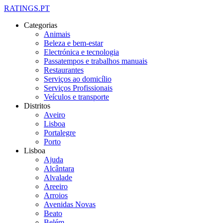
RATINGS.PT
Categorias
Animais
Beleza e bem-estar
Electrónica e tecnologia
Passatempos e trabalhos manuais
Restaurantes
Serviços ao domicílio
Serviços Profissionais
Veículos e transporte
Distritos
Aveiro
Lisboa
Portalegre
Porto
Lisboa
Ajuda
Alcântara
Alvalade
Areeiro
Arroios
Avenidas Novas
Beato
Belém