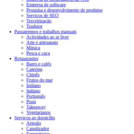
Empresa de software
Pesquisa e desenvolvimento de produtos
Serviços de SEO
Terceirização
Tradutor
Passatempos e trabalhos manuais
Actividades ao ar livre
Arte e artesanato
Música
Pesca e caça
Restaurantes
Bares e cafés
Catering
Chinês
Frutos do mar
Indiano
Italiano
Português
Praia
Takeaway
Vegetarianos
Serviços ao domicílio
Artesão
Canalizador
Empreiteiros