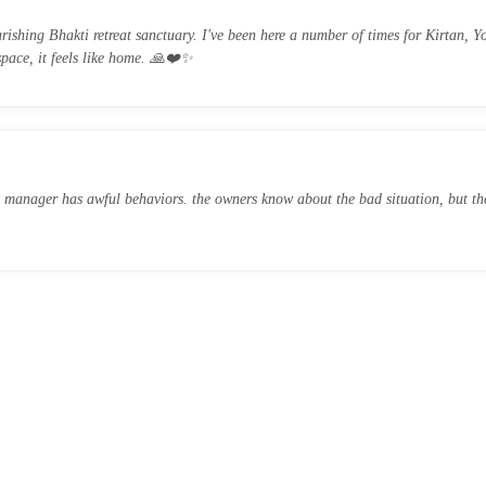
ishing Bhakti retreat sanctuary. I've been here a number of times for Kirtan, 
space, it feels like home. 🙏❤️✨️
he manager has awful behaviors. the owners know about the bad situation, but th