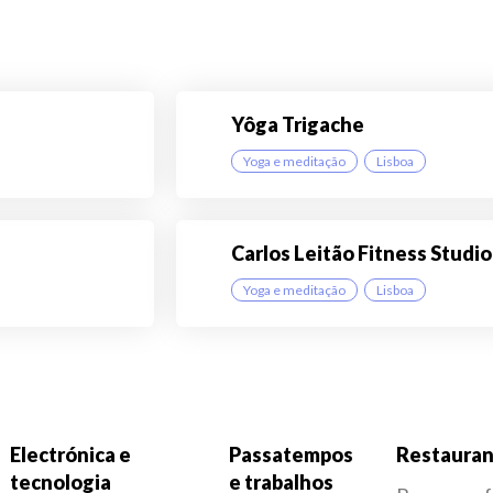
Yôga Trigache
Yoga e meditação
Lisboa
Carlos Leitão Fitness Studio
Yoga e meditação
Lisboa
Electrónica e
Passatempos
Restauran
tecnologia
e trabalhos