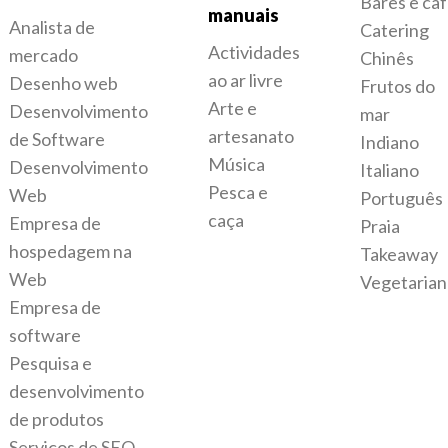
Bares e ca
manuais
Analista de
Catering
Actividades
mercado
Chinês
ao ar livre
Desenho web
Frutos do
Arte e
Desenvolvimento
mar
artesanato
de Software
Indiano
Música
Desenvolvimento
Italiano
Pesca e
Web
Português
caça
Empresa de
Praia
hospedagem na
Takeaway
Web
Vegetarian
Empresa de
software
Pesquisa e
desenvolvimento
de produtos
Serviços de SEO