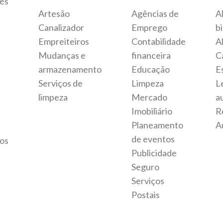
fés
Artesão
Agências de
A
Canalizador
Emprego
bi
Empreiteiros
Contabilidade
A
Mudanças e
financeira
C
armazenamento
Educação
E
Serviços de
Limpeza
L
limpeza
Mercado
a
Imobiliário
R
Planeamento
A
de eventos
os
Publicidade
Seguro
Serviços
Postais