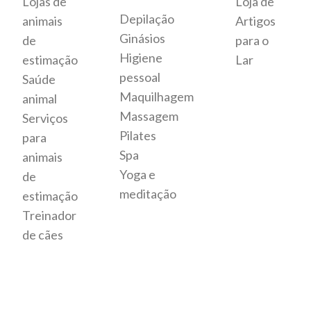
Lojas de
Loja de
Depilação
animais
Artigos
Ginásios
de
para o
Higiene
estimação
Lar
pessoal
Saúde
Maquilhagem
animal
Massagem
Serviços
Pilates
para
Spa
animais
Yoga e
de
meditação
estimação
Treinador
de cães