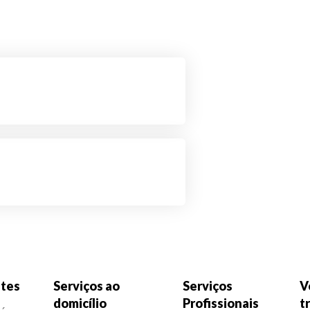
tes
Serviços ao
Serviços
V
domicílio
Profissionais
t