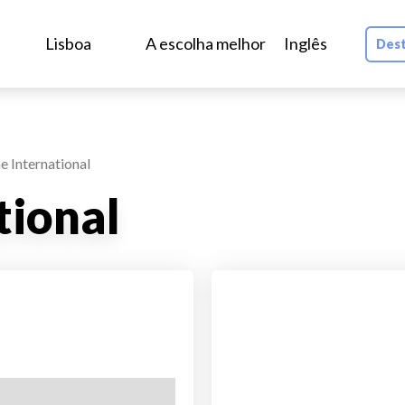
Lisboa
A escolha melhor
Inglês
Dest
 International
tional