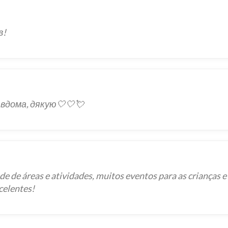
в!
 вдома, дякую🤍🤍💘
e de áreas e atividades, muitos eventos para as crianças e
celentes!