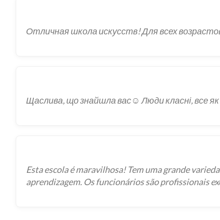
Отличная школа искусств! Для всех возрасто
Щаслива, що знайшла вас☺️ Люди класні, все як
Esta escola é maravilhosa! Tem uma grande variedad
aprendizagem. Os funcionários são profissionais ex