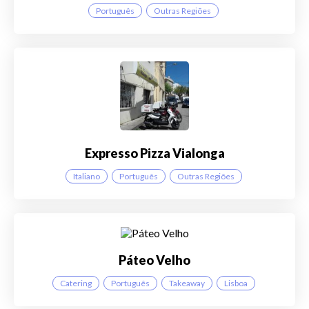
Português
Outras Regiões
Expresso Pizza Vialonga
Italiano
Português
Outras Regiões
Páteo Velho
Catering
Português
Takeaway
Lisboa