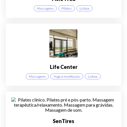
Massagem
Pilates
Lisboa
Life Center
Massagem
Yoga e meditação
Lisboa
SenTires