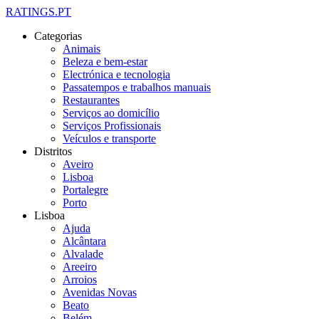
RATINGS.PT
Categorias
Animais
Beleza e bem-estar
Electrónica e tecnologia
Passatempos e trabalhos manuais
Restaurantes
Serviços ao domicílio
Serviços Profissionais
Veículos e transporte
Distritos
Aveiro
Lisboa
Portalegre
Porto
Lisboa
Ajuda
Alcântara
Alvalade
Areeiro
Arroios
Avenidas Novas
Beato
Belém