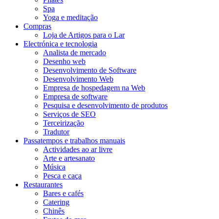
Spa
Yoga e meditação
Compras
Loja de Artigos para o Lar
Electrónica e tecnologia
Analista de mercado
Desenho web
Desenvolvimento de Software
Desenvolvimento Web
Empresa de hospedagem na Web
Empresa de software
Pesquisa e desenvolvimento de produtos
Serviços de SEO
Terceirização
Tradutor
Passatempos e trabalhos manuais
Actividades ao ar livre
Arte e artesanato
Música
Pesca e caça
Restaurantes
Bares e cafés
Catering
Chinês