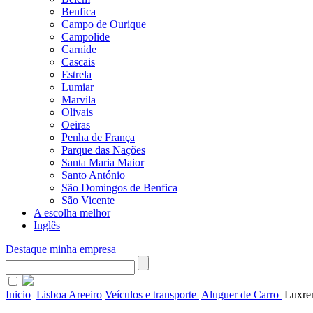
Benfica
Campo de Ourique
Campolide
Carnide
Cascais
Estrela
Lumiar
Marvila
Olivais
Oeiras
Penha de França
Parque das Nações
Santa Maria Maior
Santo António
São Domingos de Benfica
São Vicente
A escolha melhor
Inglês
Destaque minha empresa
Inicio
Lisboa Areeiro
Veículos e transporte
Aluguer de Carro
Luxre