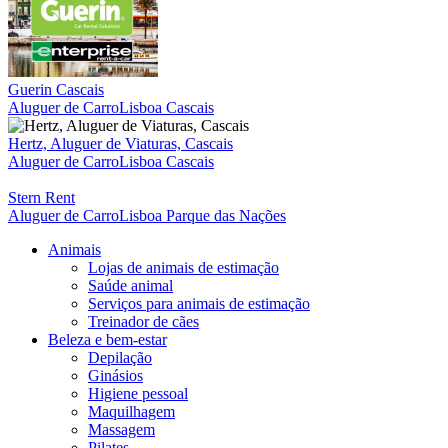
Guerin Cascais
Aluguer de Carro
Lisboa Cascais
Hertz, Aluguer de Viaturas, Cascais
Aluguer de Carro
Lisboa Cascais
Stern Rent
Aluguer de Carro
Lisboa Parque das Nações
Animais
Lojas de animais de estimação
Saúde animal
Serviços para animais de estimação
Treinador de cães
Beleza e bem-estar
Depilação
Ginásios
Higiene pessoal
Maquilhagem
Massagem
Pilates